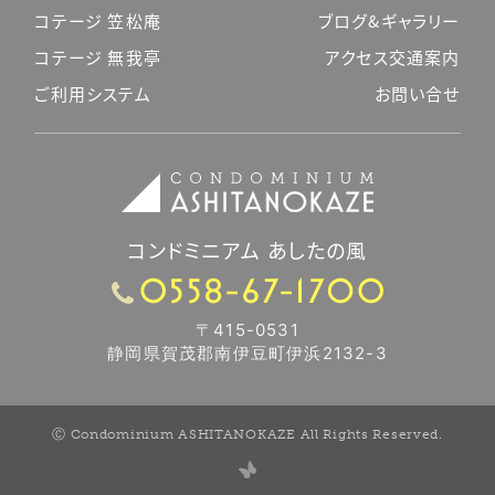
コテージ 笠松庵
ブログ&ギャラリー
コテージ 無我亭
アクセス交通案内
ご利用システム
お問い合せ
コンドミニアム あしたの風
〒415-0531
静岡県賀茂郡南伊豆町伊浜2132-3
Ⓒ Condominium ASHITANOKAZE All Rights Reserved.
ホームページ制作 デザインスタジオ