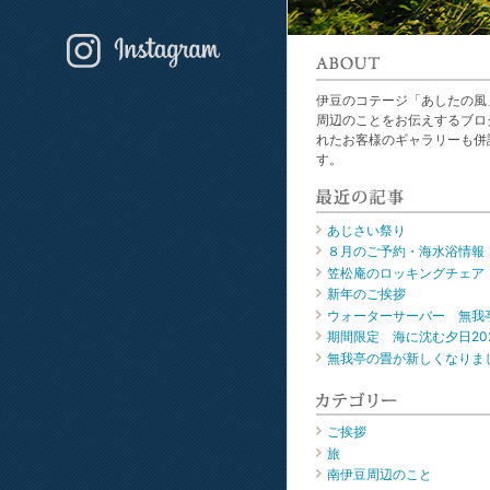
伊豆のコテージ「あしたの風
周辺のことをお伝えするブロ
れたお客様のギャラリーも併
す。
あじさい祭り
８月のご予約・海水浴情報
笠松庵のロッキングチェア
新年のご挨拶
ウォーターサーバー 無我
期間限定 海に沈む夕日20
無我亭の畳が新しくなりま
ご挨拶
旅
南伊豆周辺のこと