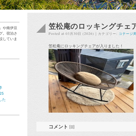
笠松庵のロッキングチェ
」や南伊豆
Posted at 03
30
(2026)
｜
グ。宿泊さ
月
日
カテゴリー:
コテージ
設していま
笠松庵にロッキングチェアが入りました！
亭
25
した
コメント
[0]